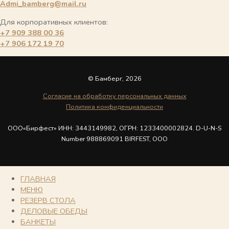
Admi_bamberg@mail.ru
Для корпоративных клиентов:
+7 909 388 00 36
+7 906 172 19 70
© Бамберг, 2026
Cогласие на обработку персональных данных
Политика конфиденциальности
ООО«Бирфест» ИНН: 3443149982, ОГРН: 1233400002824. D-U-N-S
Number 988869091 BIRFEST, OOO
ГЛАВНАЯ
МЕНЮ
РЕЗЕРВ СТОЛА
ДЕЛОВЫЕ ОБЕДЫ
БАНКЕТЫ