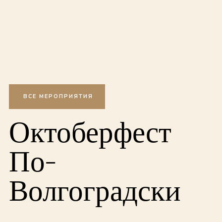
Перейти
к
содержимому
ВСЕ МЕРОПРИЯТИЯ
Октоберфест
По-
Волгоградски